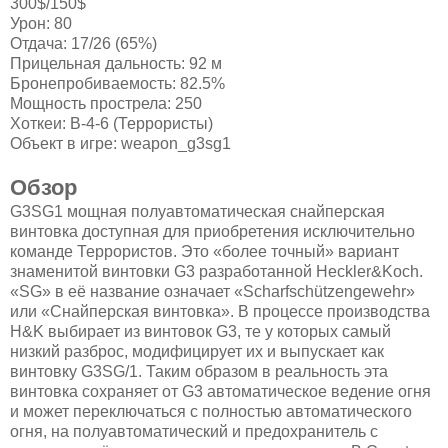
300$/150$
Урон: 80
Отдача: 17/26 (65%)
Прицельная дальность: 92 м
Бронепробиваемость: 82.5%
Мощность прострела: 250
Хоткеи: B-4-6 (Террористы)
Объект в игре: weapon_g3sg1
Обзор
G3SG1 мощная полуавтоматическая снайперская
винтовка доступная для приобретения исключительно
команде Террористов. Это «более точный» вариант
знаменитой винтовки G3 разработанной Heckler&Koch.
«SG» в её название означает «Scharfschützengewehr»
или «Снайперская винтовка». В процессе производства
H&K выбирает из винтовок G3, те у которых самый
низкий разброс, модифицирует их и выпускает как
винтовку G3SG/1. Таким образом в реальность эта
винтовка сохраняет от G3 автоматическое ведение огня
и может переключаться с полностью автоматического
огня, на полуавтоматический и предохранитель с