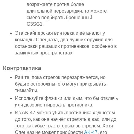
возражаете против более
длительной перезарядки, то можете
смело подбирать брошенный
G3SG1.
Эта снайперская винтовка и её аналог у
команды Спецназа, два лучших оружия для
остановки рашаших противников, особенно в
замкнутых пространствах.
Контртактика
Раште, пока стрелок перезаряжается, но
будьте осторожны, его могут прикрывать
тиммэйты.
Используйте флэшки или дым, что бы отвлечь
или дезориентировать противника.
Из AK-47 можно убить противника хэдшотом
до того, как она начнёт стрелять в вас, или до
того, как убьёт вас вторым выстрелом. Хотя
Спецназ не может приобрести
AK-47
, его