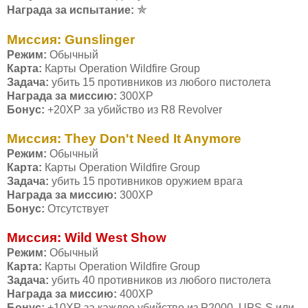
✯
Награда за испытание:
Миссия: Gunslinger
Режим:
Обычный
Карта:
Карты Operation Wildfire Group
Задача:
убить 15 противников из любого пистолета
Награда за миссию:
300ХР
Бонус:
+20ХР за убийство из R8 Revolver
Миссия: They Don't Need It Anymore
Режим:
Обычный
Карта:
Карты Operation Wildfire Group
Задача:
убить 15 противников оружием врага
Награда за миссию:
300ХР
Бонус:
Отсутствует
Миссия: Wild West Show
Режим:
Обычный
Карта:
Карты Operation Wildfire Group
Задача:
убить 40 противников из любого пистолета
Награда за миссию:
400ХР
Бонус:
+10ХР за каждое убийство из P2000, UPS-S или