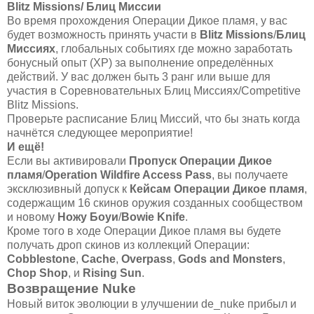
Blitz Missions/ Блиц Миссии
Во время прохождения Операции Дикое пламя, у вас
будет возможность принять участи в
Blitz Missions
/
Блиц
Миссиях
, глобальных событиях где можно заработать
бонусный опыт (XP) за выполнение определённых
действий. У вас должен быть 3 ранг или выше для
участия в Соревновательных Блиц Миссиях/Competitive
Blitz Missions.
Проверьте расписание Блиц Миссий, что бы знать когда
начнётся следующее мероприятие!
И ещё!
Если вы активировали
Пропуск Операции Дикое
пламя
/
Operation Wildfire Access Pass
, вы получаете
эксклюзивный допуск к
Кейсам Операции Дикое пламя
,
содержащим 16 скинов оружия созданных сообществом
и новому
Ножу Боуи
/
Bowie Knife
.
Кроме того в ходе Операции Дикое пламя вы будете
получать дроп скинов из коллекций Операции:
Cobblestone
,
Cache
,
Overpass
,
Gods and Monsters
,
Chop Shop
, и
Rising Sun
.
Возвращение Nuke
Новый виток эволюции в улучшении de_nuke прибыл и