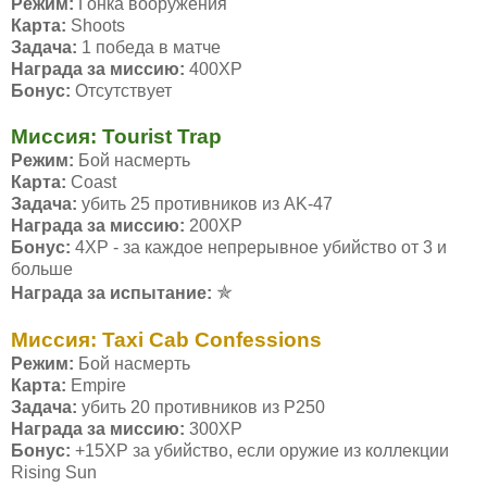
Режим:
Гонка вооружения
Карта:
Shoots
Задача:
1 победа в матче
Награда за миссию:
400ХР
Бонус:
Отсутствует
Миссия: Tourist Trap
Режим:
Бой насмерть
Карта:
Coast
Задача:
убить 25 противников из AK-47
Награда за миссию:
200ХР
Бонус:
4ХР - за каждое непрерывное убийство от 3 и
больше
✯
Награда за испытание:
Миссия: Taxi Cab Confessions
Режим:
Бой насмерть
Карта:
Empire
Задача:
убить 20 противников из P250
Награда за миссию:
300ХР
Бонус:
+15ХР за убийство, если оружие из коллекции
Rising Sun