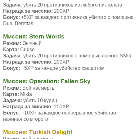
Задача:
убить 20 противников из любого пистолета
Награда за миссию:
200ХР
Бонус
: +5ХР за каждого противника убитого с помощью
Dual Berettas
Миссия: Stern Words
Режим:
Оычный
Карта:
Cruise
Задача:
убить 20 противников с помощью любого SMG
Награда за миссию:
200ХР
Бонус:
+5ХР за каждое убийство хэдшотом
Миссия: Operation: Fallen Sky
Режим:
Бой насмерть
Карта:
Mikla
Задача:
убить 10 куриц
Награда за миссию:
200ХР
Бонус:
+10ХР за каждое непрерывное убийство,
начиная со второго
Миссия: Turkish Delight
Режим:
Бой насмерть