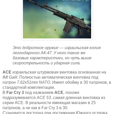
Это добротное оружие — израильская копия
легендарного АК-47. У него такие же
базовые характеристики, но чуть выше
скорострельность и ударная сила.
ACE
израильская штурмовая винтовка основанная на
IMI Galil
. Полностью автоматическая винтовка под
патрон
7.62x51mm NATO
. Имеет обойму в 30 патронов, в
стандартной комплектации.
В
Far Cry 3
под названием
ACE
, похоже
подразумевается
ACE 53
, самая длинная винтовка из
серии ACE. В реальности имеющая магазин в 25
патронов, а не как в Far Cry 3 в 30.
Становится доступна при достижении Южного острова,