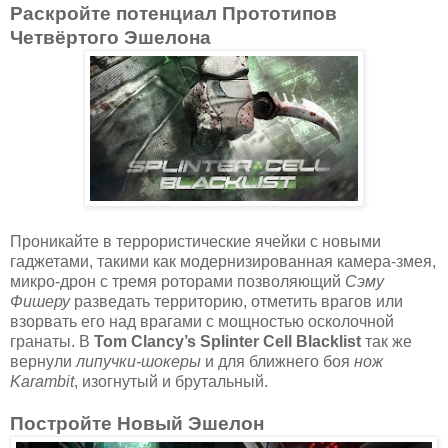
Раскройте потенциал Прототипов
Четвёртого Эшелона
Проникайте в террористические ячейки с новыми
гаджетами, такими как модернизированная камера-змея,
микро-дрон с тремя роторами позволяющий
Сэму
Фишеру
разведать территорию, отметить врагов или
взорвать его над врагами с мощностью осколочной
гранаты. В
Tom Clancy’s Splinter Cell Blacklist
так же
вернули
липучки-шокеры
и для ближнего боя
нож
Karambit
, изогнутый и брутальный.
Постройте Новый Эшелон