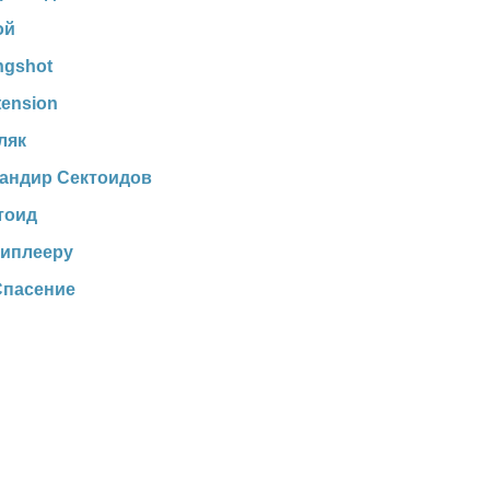
ой
ngshot
ension
ляк
андир Сектоидов
тоид
типлееру
Спасение