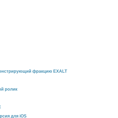
емонстрирующий фракцию EXALT
ый ролик
C
рсия для iOS