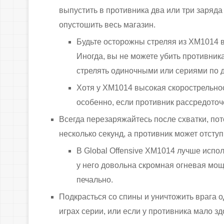
выпустить в противника два или три заряда
опустошить весь магазин.
Будьте осторожны стреляя из XM1014 в
Иногда, вы не можете убить противник
стрелять одиночными или сериями по 
Хотя у XM1014 высокая скорострельнос
особенно, если противник рассредоточ
Всегда перезаряжайтесь после схватки, пот
несколько секунд, а противник может отсту
В Global Offensive XM1014 лучше испол
у него довольна скромная огневая мощ
печально.
Подкрасться со спины и уничтожить врага 
играх серии, или если у противника мало зд