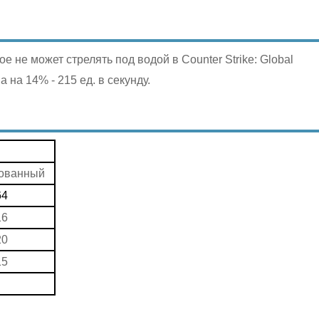
е не может стрелять под водой в Counter Strike: Global
 на 14% - 215 ед. в секунду.
ованный
64
16
20
15