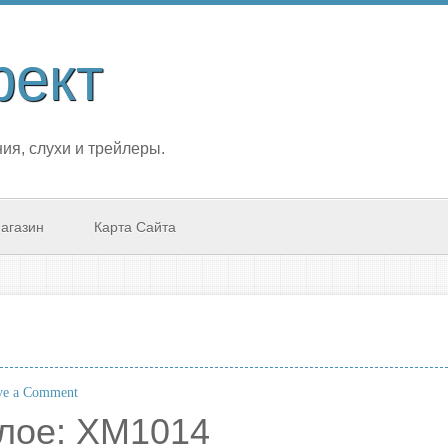
фект
ия, слухи и трейлеры.
агазин
Карта Сайта
e a Comment
лое: XM1014