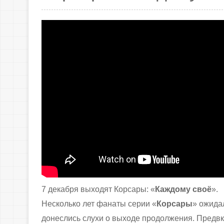
7 декабря выходят Корсары: «
Каждому своё
».
Несколько лет фанаты серии «
Корсары
» ожидал
донеслись слухи о выходе продолжения. Предвк