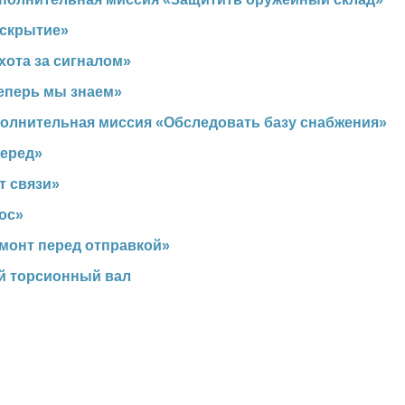
Вскрытие»
Охота за сигналом»
Теперь мы знаем»
ополнительная миссия «Обследовать базу снабжения»
перед»
т связи»
аос»
емонт перед отправкой»
й торсионный вал