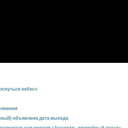
Коснуться небес»
олнения
нный) объявлена дата выхода
Дополнительная миссия «Защитить оружейный склад»