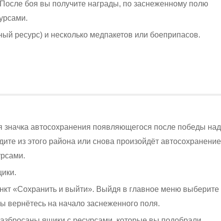
. После боя вы получите награды, по заснеженному полю
урсами.
ый ресурс) и несколько медпакетов или боеприпасов.
ия значка автосохранения появляющегося после победы над
дите из этого района или снова произойдёт автосохранение
урсами.
ики.
ункт «Сохранить и выйти». Выйдя в главное меню выберите
ы вернётесь на начало заснеженного поля.
 разбросаны ящики с ресурсами, которые вы подобрали