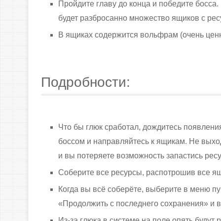
Пройдите главу до конца и победите босса
будет разбросанно множество ящиков с рес
В ящиках содержится вольфрам (очень ценн
Подробности:
Что бы глюк сработал, дождитесь появлен
боссом и направляйтесь к ящикам. Не выхо
и вы потеряете возможность запастись рес
Соберите все ресурсы, распотрошив все ящ
Когда вы всё соберёте, выберите в меню п
«Продолжить с последнего сохранения» и в
Из-за глюка в системе на поле опять будут