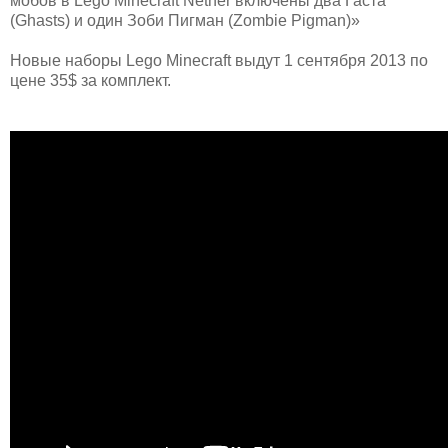
мобов в Lego Minecraft Nether включены два Гаста
(Ghasts) и один Зоби Пигман (Zombie Pigman)»
Новые наборы Lego Minecraft выдут 1 сентября 2013 по
цене 35$ за комплект.