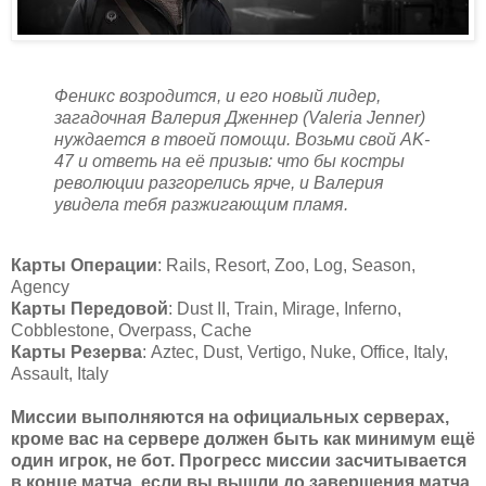
Феникс возродится, и его новый лидер,
загадочная Валерия Дженнер (Valeria Jenner)
нуждается в твоей помощи. Возьми свой AK-
47 и ответь на её призыв: что бы костры
революции разгорелись ярче, и Валерия
увидела тебя разжигающим пламя.
Карты Операции
: Rails, Resort, Zoo, Log, Season,
Agency
Карты Передовой
: Dust II, Train, Mirage, Inferno,
Cobblestone, Overpass, Cache
Карты Резерва
: Aztec, Dust, Vertigo, Nuke, Office, Italy,
Assault, Italy
Миссии выполняются на официальных серверах,
кроме вас на сервере должен быть как минимум ещё
один игрок, не бот. Прогресс миссии засчитывается
в конце матча, если вы вышли до завершения матча,