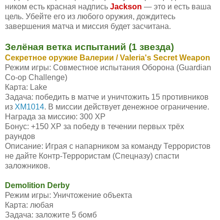
ником есть красная надпись
Jackson
— это и есть ваша
цель. Убейте его из любого оружия, дождитесь
завершения матча и миссия будет засчитана.
Зелёная ветка испытаний (1 звезда)
Секретное оружие Валерии / Valeria's Secret Weapon
Режим игры: Совместное испытания Оборона (Guardian
Co-op Challenge)
Карта: Lake
Задача: победить в матче и уничтожить 15 противников
из
XM1014
. В миссии действует денежное ограничение.
Награда за миссию: 300 XP
Бонус: +150 XP за победу в течении первых трёх
раундов
Описание: Играя с напарником за команду Террористов
не дайте Контр-Террористам (Спецназу) спасти
заложников.
Demolition Derby
Режим игры: Уничтожение объекта
Карта: любая
Задача: заложите 5 бомб