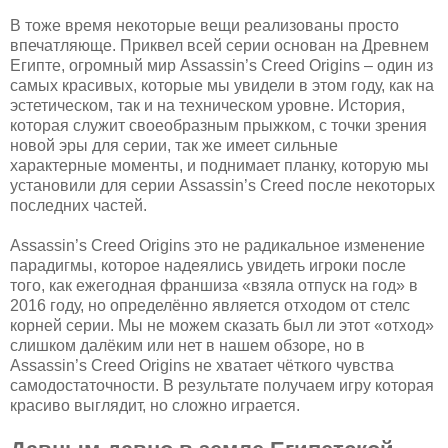
В тоже время некоторые вещи реализованы просто
впечатляюще. Приквел всей серии основан на Древнем
Египте, огромный мир Assassin’s Creed Origins – один из
самых красивых, которые мы увидели в этом году, как на
эстетическом, так и на техническом уровне. История,
которая служит своеобразным прыжком, с точки зрения
новой эры для серии, так же имеет сильные
характерные моменты, и поднимает планку, которую мы
установили для серии Assassin’s Creed после некоторых
последних частей.
Assassin’s Creed Origins это не радикальное изменение
парадигмы, которое надеялись увидеть игроки после
того, как ежегодная франшиза «взяла отпуск на год» в
2016 году, но определённо является отходом от стелс
корней серии. Мы не можем сказать был ли этот «отход»
слишком далёким или нет в нашем обзоре, но в
Assassin’s Creed Origins не хватает чёткого чувства
самодостаточности. В результате получаем игру которая
красиво выглядит, но сложно играется.