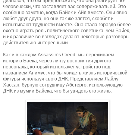
диапазон, что бы предположить, что она реагирует по-
человечески, что заставляет вас сопереживать ей. Это
особенно заметно, когда Байек и Айя вместе. Они явно
любят друг друга, но они так же злятся, скорбят и
испытывают трудности вместе. Она стала гораздо более
охотно играть роль политического советника, чем Байек,
и их различие во взглядах делают некоторые разговоры
действительно интересными.
Как и в каждом Assassin’s Creed, мы переживаем
историю Баека, через линзу восприятия другого
персонажа, который использует устройство под
названием Анимус, что бы увидеть жизнь исторической
фигуры используя свою ДНК. Представляем Лайлу
Хассан: бурную сотрудницу Абстерго, использующую
ДНК из мумии Байека, что бы увидеть его жизнь.