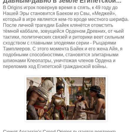
Давным-давно в земле Египетской...
В Origins игрок повернув время в спять, к 49 году до
Нашей Эры становится Баеком из Свы, «Меджей»,
который в игре является кем-то вроде местного шерифа.
После личной трагедии Байек клянётся отомстить
тёмной каббале, зовущейся Орденом Древних, от чьей
тактики, политических связей и риторики веет сильным
сходством с главными злодеями серии - Рыцарями
Тамплиеров. С этого момента Байек и его жена Айя, я
подобными способностями, становятся элитарными
шпионами Клеопатры, уничтожая членов Ордена и
переломив ход Египетской гражданской войны.
Сюжет Assassin’s Creed Origins пытается повторить