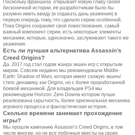
Поскольку франшиза открывает новую главу своей
бесконечной истории, её разработчикам было бы
разумно иметь ввиду (и отдавать дань уважения) в
первую очередь тому, что сделало серию особенной.
Пока Origins сохраняет своё повествование, самый
важный компонент серии, есть некоторые элементы
механики, которые, однозначно, заслуживают такого же
уважения.
Есть ли лучшая альтернатива Assassin’s
Creed Origins?
Да. 2017 год стал годом жанра экшен игр с открытым
миром. Совсем недавно мы рекомендовали Middle-
Earth: Shadow of Wars, которая имеет схожую экшен/
стелс динамику, как Origins, но с более проработанной
боевой механикой. Для владельцев PS4 мы
рекомендуем Horizon: Zero Downв котором лучше
реализована скрытность, более оригинальная механика
игрового процесса и фантастическая история.
Сколько времени занимает прохождение
игры?
Мы прошли кампанию Assassin’s Creed Origins, в том
числе многие, но не все побочные квесты на своих