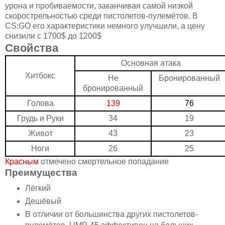
урона и пробиваемости, заканчивая самой низкой
скорострельностью среди пистолетов-пулемётов. В
CS:GO его характеристики немного улучшили, а цену
снизили с 1700$ до 1200$
Свойства
Основная атака
Хитбокс
Не
Бронированный
бронированный
Голова
1
39
76
Грудь и Руки
34
19
Живот
4
3
23
Ноги
26
25
Красным
отмечено смертельное попадание
Преимущества
Лёгкий
Дешёвый
В отличии от большинства других пистолетов-