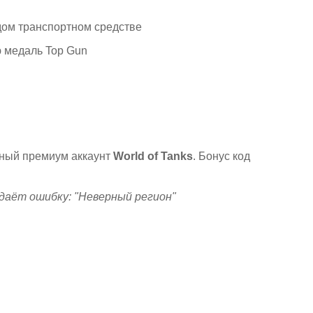
дом транспортном средстве
ю медаль Top Gun
вный премиум аккаунт
World of Tanks
. Бонус код
ыдаёт ошибку: "Неверный регион"