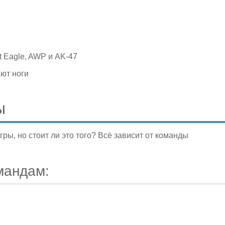
t Eagle, AWP и AK-47
ют ноги
ы
ры, но стоит ли это того? Всё зависит от команды
мандам: