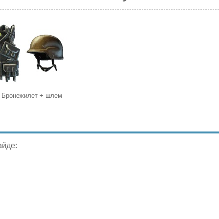
 Бронежилет + шлем
айде: