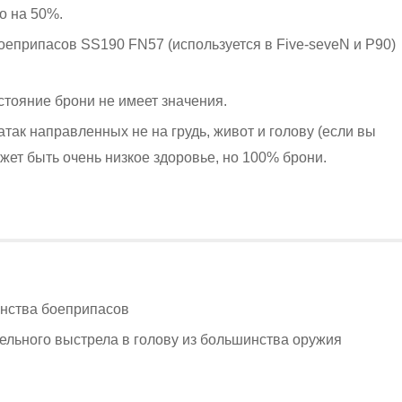
о на 50%.
еприпасов SS190 FN57 (используется в Five-seveN и P90)
остояние брони не имеет значения.
так направленных не на грудь, живот и голову (если вы
жет быть очень низкое здоровье, но 100% брони.
инства боеприпасов
ельного выстрела в голову из большинства оружия