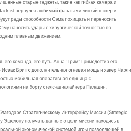
чшенные старые гаджеты, такие как гибкая камера и
 Blacklist вернулся любимый фанатами липкий шокер и
удут рады способности Сэма похищать и переносить
эму наносить удары с хирургической точностью по
 одним плавным движением.
 его команда, его путь. Анна "Грим" Гримсдоттир его
- Исаак Бриггс дополнительная огневая мощь и хакер Чарли
ностью мобильная оперативная единица с
ологиями на борту стелс-авиалайнера Паладин.
благодаря Стратегическому Интерфейсу Миссии (Strategic
тому Эшелону получать данные о цели миссии находясь в
иверсальной экономической системой игры позволяющей в