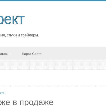
фект
ия, слухи и трейлеры.
агазин
Карта Сайта
ent
t уже в продаже