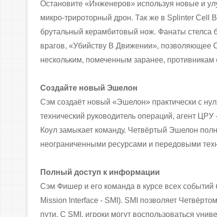
Остановите «Инженеров» используя новые и улу
микро-трироторный дрон. Так же в Splinter Cell
брутальный керамбитовый нож. Фанаты стелса б
врагов, «Убийству В Движении», позволяющее С
нескольким, помеченным заранее, противникам
Создайте новый Эшелон
Сэм создаёт новый «Эшелон» практически с нуля,
технический руководитель операций, агент ЦРУ 
Коул замыкает команду. Четвёртый Эшелон пол
неограниченными ресурсами и передовыми техн
Полный доступ к информации
Сэм Фишер и его команда в курсе всех событий 
Mission Interface - SMI). SMI позволяет Четвёр
пути. С SMI, игроки могут воспользоваться ун