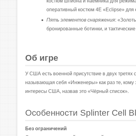
костюм шпиона и наёмника для режим
оперативный костюм 4E «Eclipse» для 
Пять элементов снаряжения
: «Золот
бронированные ботинки, и тактические
Об игре
У США есть военной присутствие в двух третях 
называющая себя «Инженеры» как раз те, кому э
интересы США, назвав это «Чёрный список».
Особенности Splinter Cell Bl
Без ограничений