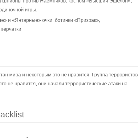
а Шпионы против Наёмников, костюм «Высший Эшелон»,
одиночной игры.
ые» и «Янтарные» очки, ботинки «Призрак»,
 перчатки
стан мира и некоторым это не нравится. Группа террористов
то не нравится, они начали террористические атаки на
acklist